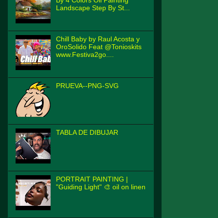
By 4 Colors Oil Painting
Landscape Step By St...
Chill Baby by Raul Acosta y
OroSolido Feat @Tonioskits
www.Festiva2go....
PRUEVA--PNG-SVG
TABLA DE DIBUJAR
PORTRAIT PAINTING |
"Guiding Light" 🎨 oil on linen