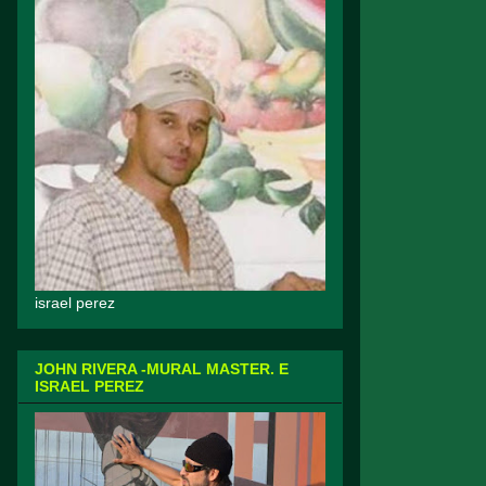
israel perez
JOHN RIVERA -MURAL MASTER. E
ISRAEL PEREZ