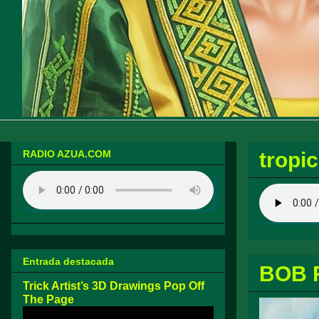
RADIO AZUA.COM
tropic
Entrada destacada
BOB 
Trick Artist’s 3D Drawings Pop Off
The Page