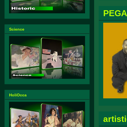
PEGA
Science
HoliOcca
artis