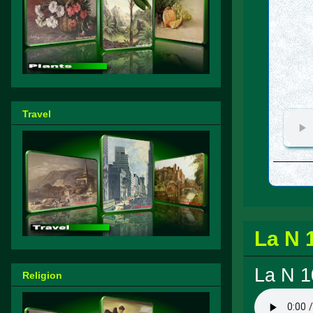
Travel
La N 
La N 1
Religion