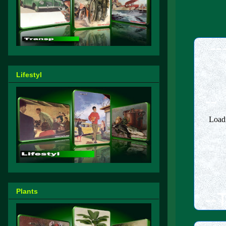
--
Lifestyl
--
Plants
--