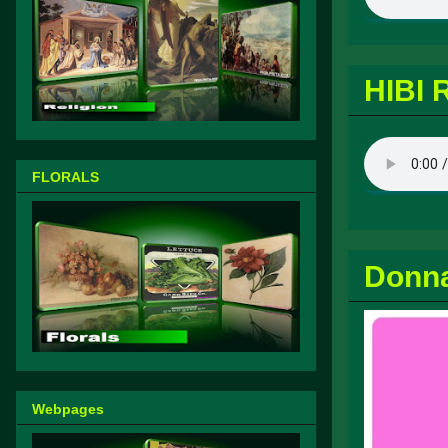
HIBI 
FLORALS
Donn
Webpages