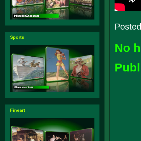
Poste
Sports
No h
Publ
Fineart