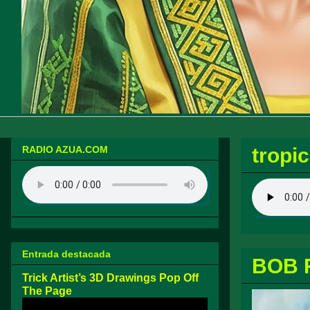
RADIO AZUA.COM
tropic
Entrada destacada
BOB 
Trick Artist’s 3D Drawings Pop Off
The Page