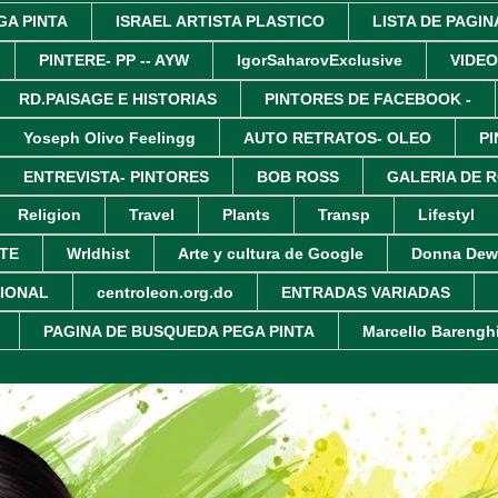
GA PINTA
ISRAEL ARTISTA PLASTICO
LISTA DE PAGIN
PINTERE- PP -- AYW
IgorSaharovExclusive
VIDEO
RD.PAISAGE E HISTORIAS
PINTORES DE FACEBOOK -
Yoseph Olivo Feelingg
AUTO RETRATOS- OLEO
P
ENTREVISTA- PINTORES
BOB ROSS
GALERIA DE 
Religion
Travel
Plants
Transp
Lifestyl
TE
Wrldhist
Arte y cultura de Google
Donna Dew
CIONAL
centroleon.org.do
ENTRADAS VARIADAS
PAGINA DE BUSQUEDA PEGA PINTA
Marcello Barengh