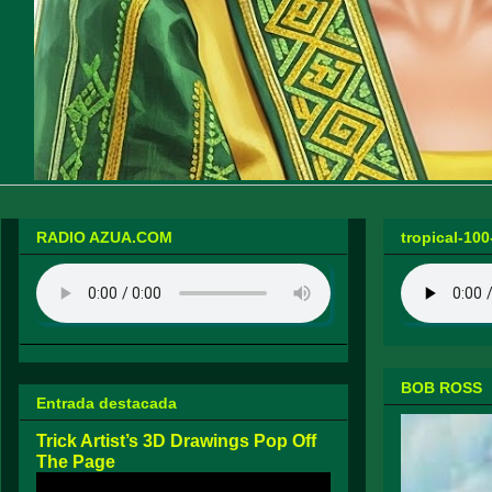
RADIO AZUA.COM
tropical-100
BOB ROSS
Entrada destacada
Trick Artist’s 3D Drawings Pop Off
The Page