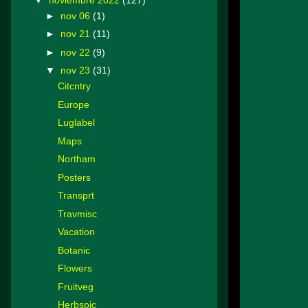
►
nov 06
(1)
►
nov 21
(11)
►
nov 22
(9)
▼
nov 23
(31)
Citcntry
Europe
Luglabel
Maps
Northam
Posters
Transprt
Travmisc
Vacation
Botanic
Flowers
Fruitveg
Herbspic