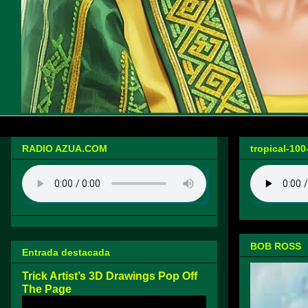
RADIO AZUA.COM
tropical-100
BOB ROSS
Entrada destacada
Trick Artist’s 3D Drawings Pop Off
The Page