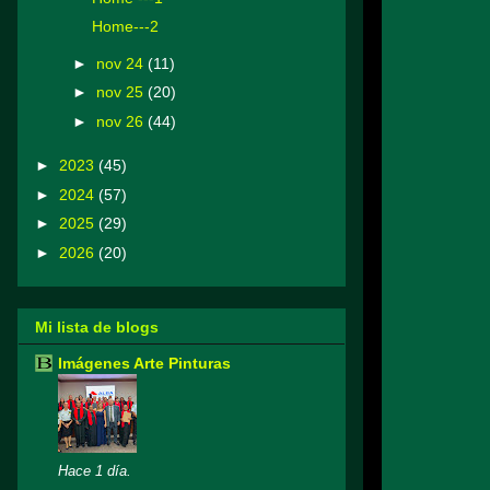
Home---2
►
nov 24
(11)
►
nov 25
(20)
►
nov 26
(44)
►
2023
(45)
►
2024
(57)
►
2025
(29)
►
2026
(20)
Mi lista de blogs
Imágenes Arte Pinturas
Hace 1 día.