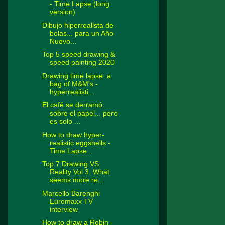
- Time Lapse (long
version)
Dibujo hiperrealista de
bolas... para un Año
Nuevo...
Top 5 speed drawing &
speed painting 2020
Drawing time lapse: a
bag of M&M's -
hyperrealisti...
El café se derramó
sobre el papel... pero
es solo ...
How to draw hyper-
realistic eggshells -
Time Lapse...
Top 7 Drawing VS
Reality Vol 3. What
seems more re...
Marcello Barenghi
Euromaxx TV
interview
How to draw a Robin -