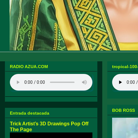
RADIO AZUA.COM
tropical-100
BOB ROSS
Entrada destacada
Trick Artist’s 3D Drawings Pop Off
The Page