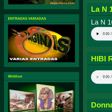
La N 
ENTRADAS VARIADAS
La N 1
HIBI 
Wrldhist
Donn