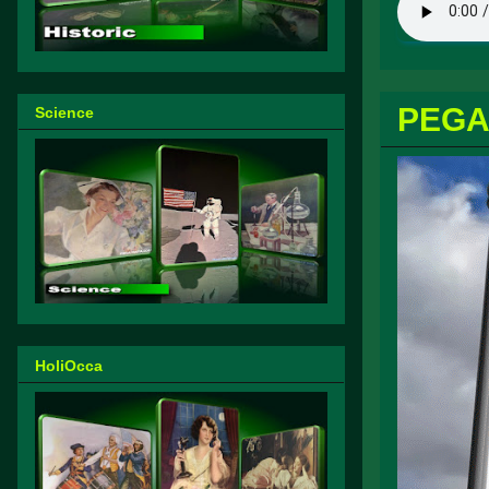
PEGA
Science
HoliOcca