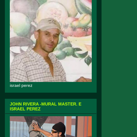
israel perez
JOHN RIVERA -MURAL MASTER. E
ISRAEL PEREZ