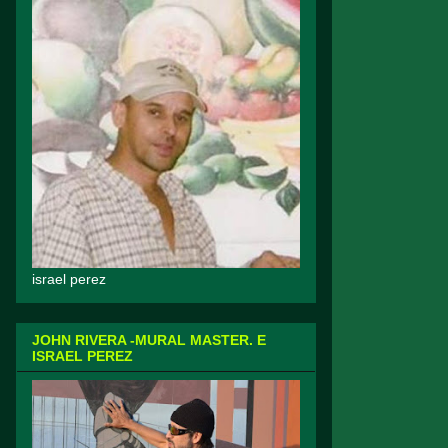
israel perez
JOHN RIVERA -MURAL MASTER. E
ISRAEL PEREZ