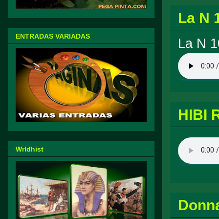
La N 
ENTRADAS VARIADAS
La N 1
HIBI 
Wrldhist
Donn