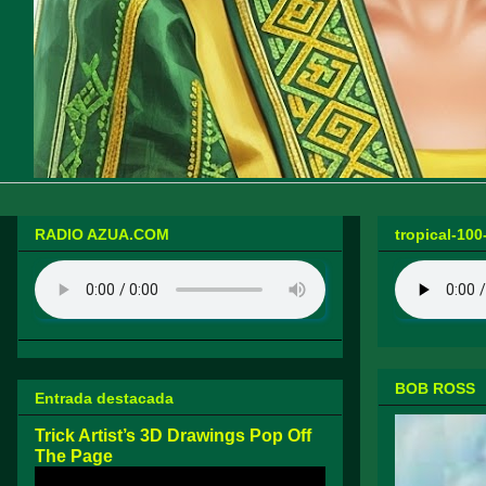
RADIO AZUA.COM
tropical-100
BOB ROSS
Entrada destacada
Trick Artist’s 3D Drawings Pop Off
The Page