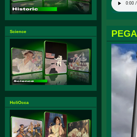
PEGA
Science
HoliOcca