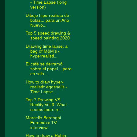
- Time Lapse (long
version)
Dibujo hiperrealista de
bolas... para un Año
Nuevo...
Top 5 speed drawing &
speed painting 2020
Drawing time lapse: a
bag of M&M's -
hyperrealisti...
El café se derramó
sobre el papel... pero
es solo ...
How to draw hyper-
realistic eggshells -
Time Lapse...
Top 7 Drawing VS
Reality Vol 3. What
seems more re...
Marcello Barenghi
Euromaxx TV
interview
How to draw a Robin -